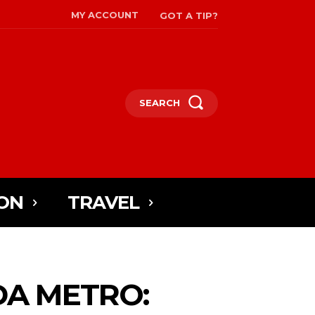
MY ACCOUNT
GOT A TIP?
SEARCH
ON
TRAVEL
DA METRO: