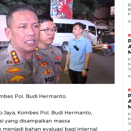
B
Ba
P
A
B
P
Ma
J
A
B
mbes Pol. Budi Hermanto.
 Jaya, Kombes Pol. Budi Hermanto,
P
Ma
si yang disampaikan massa
J
 menjadi bahan evaluasi bagi internal
A