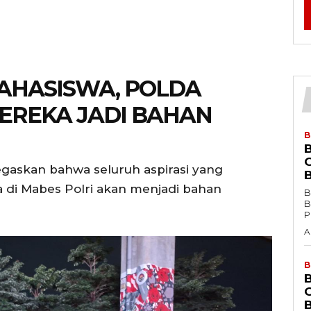
AHASISWA, POLDA
MEREKA JADI BAHAN
B
gaskan bahwa seluruh aspirasi yang
 di Mabes Polri akan menjadi bahan
B
Ba
P
A
B