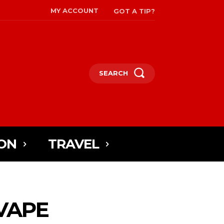
MY ACCOUNT
GOT A TIP?
SEARCH
ON
TRAVEL
VAPE