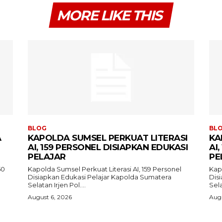
MORE LIKE THIS
BLOG
BL
A
KAPOLDA SUMSEL PERKUAT LITERASI
KA
AI, 159 PERSONEL DISIAPKAN EDUKASI
AI
PELAJAR
PE
50
Kapolda Sumsel Perkuat Literasi AI, 159 Personel
Kapo
Disiapkan Edukasi Pelajar Kapolda Sumatera
Disiap
Selatan Irjen Pol....
Sela
August 6, 2026
Augu