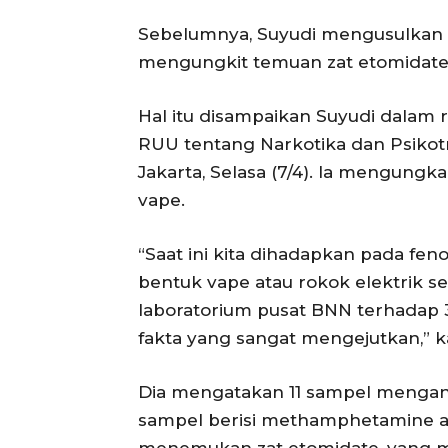
Sebelumnya, Suyudi mengusulkan l
mengungkit temuan zat etomidate
Hal itu disampaikan Suyudi dalam r
RUU tentang Narkotika dan Psikot
Jakarta, Selasa (7/4). Ia mengun
vape.
“Saat ini kita dihadapkan pada fe
bentuk vape atau rokok elektrik sec
laboratorium pusat BNN terhadap 
fakta yang sangat mengejutkan,” k
Dia mengatakan 11 sampel mengand
sampel berisi methamphetamine a
menemukan zat etomidate, yang m