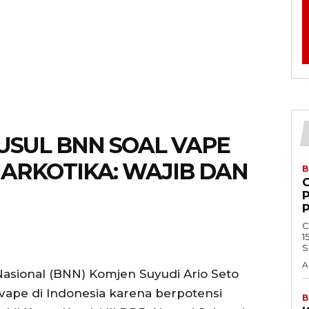
USUL BNN SOAL VAPE
NARKOTIKA: WAJIB DAN
B
C
1
S
A
Nasional (BNN) Komjen Suyudi Ario Seto
ape di Indonesia karena berpotensi
B