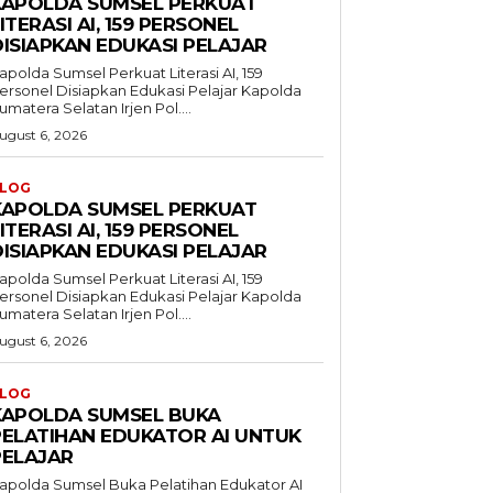
KAPOLDA SUMSEL PERKUAT
ITERASI AI, 159 PERSONEL
DISIAPKAN EDUKASI PELAJAR
apolda Sumsel Perkuat Literasi AI, 159
ersonel Disiapkan Edukasi Pelajar Kapolda
umatera Selatan Irjen Pol....
ugust 6, 2026
LOG
KAPOLDA SUMSEL PERKUAT
ITERASI AI, 159 PERSONEL
DISIAPKAN EDUKASI PELAJAR
apolda Sumsel Perkuat Literasi AI, 159
ersonel Disiapkan Edukasi Pelajar Kapolda
umatera Selatan Irjen Pol....
ugust 6, 2026
LOG
KAPOLDA SUMSEL BUKA
PELATIHAN EDUKATOR AI UNTUK
PELAJAR
apolda Sumsel Buka Pelatihan Edukator AI