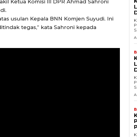
akil Ketua Komisi III DPR Ahmad Sahroni
L
di.
atas usulan Kepala BNN Komjen Suyudi. Ini
K
P
itindak tegas,” kata Sahroni kepada
S
A
B
L
K
P
S
A
B
K