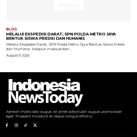
Aenean mollis odio augue, sit amet sollicitudin augue ullamcorper
eget. Praesent tincidunt et neque congue efficitur.