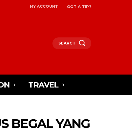
MY ACCOUNT
GOT A TIP?
SEARCH
ON
TRAVEL
US BEGAL YANG