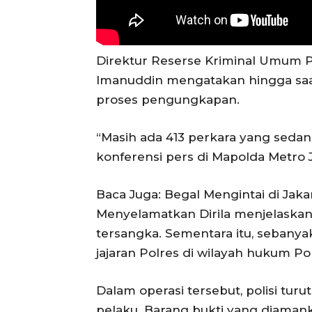
Direktur Reserse Kriminal Umum 
Imanuddin mengatakan hingga saat
proses pengungkapan.
“Masih ada 413 perkara yang sedang
konferensi pers di Mapolda Metro J
Baca Juga: Begal Mengintai di Jaka
Menyelamatkan DiriIa menjelaska
tersangka. Sementara itu, sebanya
jajaran Polres di wilayah hukum Po
Dalam operasi tersebut, polisi tur
pelaku. Barang bukti yang diamank