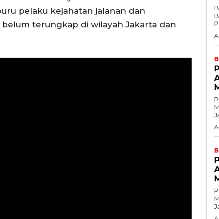
B
ru pelaku kejahatan jalanan dan
Ba
 belum terungkap di wilayah Jakarta dan
P
A
B
P
Ma
J
A
B
P
Ma
J
A