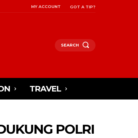
MY ACCOUNT
GOT A TIP?
SEARCH
ON
TRAVEL
 DUKUNG POLRI