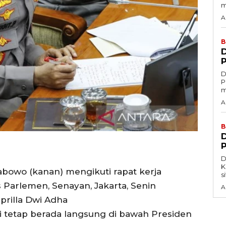
m
A
B
D
Po
m
A
B
D
Kepol
Prabowo (kanan) mengikuti rapat kerja
s
 Parlemen, Senayan, Jakarta, Senin
A
prilla Dwi Adha
ri tetap berada langsung di bawah Presiden