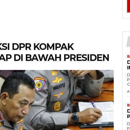
KSI DPR KOMPAK
AP DI BAWAH PRESIDEN
B
D
Panas Dirp
A
B
D
Po