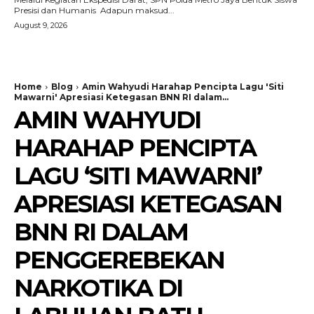
Presisi dan Humanis ‎ ‎Adapun maksud...
August 9, 2026