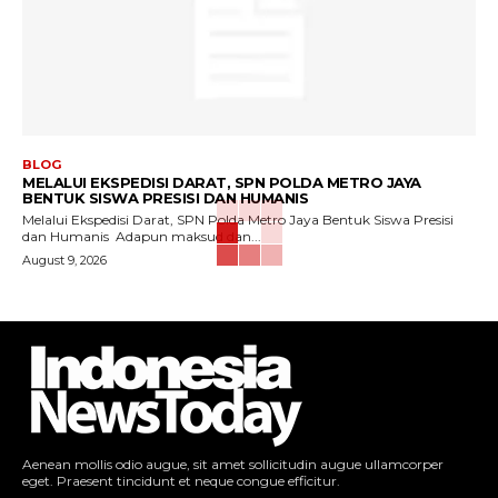
BLOG
MELALUI EKSPEDISI DARAT, SPN POLDA METRO JAYA
BENTUK SISWA PRESISI DAN HUMANIS
Melalui Ekspedisi Darat, SPN Polda Metro Jaya Bentuk Siswa Presisi
dan Humanis ‎ ‎Adapun maksud dan...
August 9, 2026
Aenean mollis odio augue, sit amet sollicitudin augue ullamcorper
eget. Praesent tincidunt et neque congue efficitur.