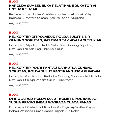
BLOG
KAPOLDA SUMSEL BUKA PELATIHAN EDUKATOR AI
UNTUK PELAJAR
Kapolda Sumsel Buka Pelatihan Edukator AI untuk Pelajar
Kapolda Sumatera Selatan Irjen Pol. Sandi Nugroho...
August 6, 2026
BLOG
HELIKOPTER DITPOLAIRUD POLDA SULUT SISIR
GUNUNG SOPUTAN, PASTIKAN TAK ADA LAGI TITIK API
Helikopter Ditpolairud Polda Sulut Sisir Gunung Soputan,
Pastikan Tak Ada Lagi Titik Api Sulut -...
August 6, 2026
BLOG
HELIKOPTER POLRI PANTAU KARHUTLA GUNUNG
SOPUTAN, POLDA SULUT PASTIKAN TITIK API PADAM
Helikopter Polri Pantau Karhutla Gunung Soputan, Polda Sulut
Pastikan Titik Api Padam Sulut - Direktorat...
August 6, 2026
BLOG
DIRPOLAIRUD POLDA SULUT KOMBES POL BAYU AJI
YUDHA PRAJAS IMBAU WASPADA CUACA PANAS
Dirpolairud Polda Sulut Kombes Pol Bayu Aji Yudha Prajas
Imbau Waspada Cuaca Panas Dirpolairud Polda...