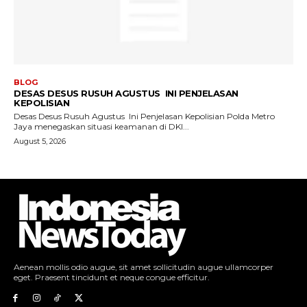
Aenean mollis odio augue, sit amet sollicitudin augue ullamcorper
eget. Praesent tincidunt et neque congue efficitur.