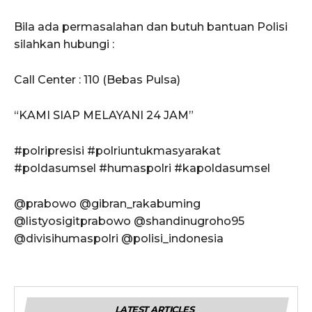
Bila ada permasalahan dan butuh bantuan Polisi
silahkan hubungi :
Call Center : 110 (Bebas Pulsa)
“KAMI SIAP MELAYANI 24 JAM”
#polripresisi #polriuntukmasyarakat
#poldasumsel #humaspolri #kapoldasumsel
@prabowo @gibran_rakabuming
@listyosigitprabowo @shandinugroho95
@divisihumaspolri @polisi_indonesia
LATEST ARTICLES