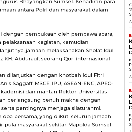
engurus Bhayangkari Sumsel. Kehadiran para
C
maan antara Polri dan masyarakat dalam
1
S
A
wali dengan pembukaan oleh pembawa acara,
B
n pelaksanaan kegiatan, kemudian
L
elanjutnya, jamaah melaksanakan Sholat Idul
z KH. Abdurauf, seorang Qori internasional
K
P
S
an dilanjutkan dengan khotbah Idul Fitri
A
. Anis Saggaff, MSCE, IPU, ASEAN-ENG, APEC-
B
kademisi dan mantan Rektor Universitas
otbah berlangsung penuh makna dengan
L
serta pentingnya menjaga silaturahmi.
K
 doa bersama, yang diikuti seluruh jamaah
P
r pula masyarakat sekitar Mapolda Sumsel
S
A