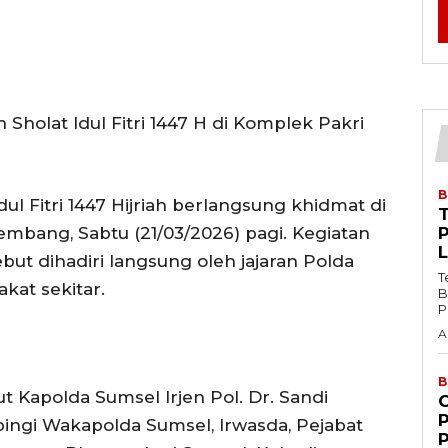
Sholat Idul Fitri 1447 H di Komplek Pakri
B
l Fitri 1447 Hijriah berlangsung khidmat di
T
mbang, Sabtu (21/03/2026) pagi. Kegiatan
but dihadiri langsung oleh jajaran Polda
T
kat sekitar.
B
P
A
B
t Kapolda Sumsel Irjen Pol. Dr. Sandi
mpingi Wakapolda Sumsel, Irwasda, Pejabat