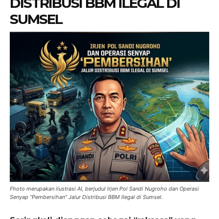
DISTRIBUSI BBM ILEGAL DI
SUMSEL
Fhoto merupakan ilustrasi AI, berjudul Irjen Pol Sandi Nugroho dan Operasi
Senyap “Pembersihan” Jalur Distribusi BBM Ilegal di Sumsel.