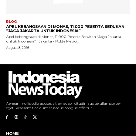
Aenean mollis odio augue, sit amet sollicitudin augue ullamcorper
eget. Praesent tincidunt et neque congue efficitur.
HOME