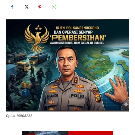
Oplus_16908288