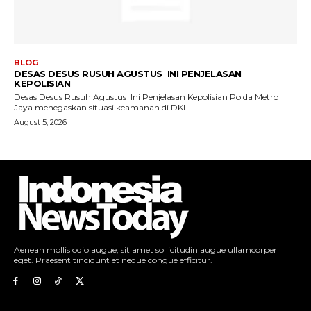
Aenean mollis odio augue, sit amet sollicitudin augue ullamcorper
eget. Praesent tincidunt et neque congue efficitur.