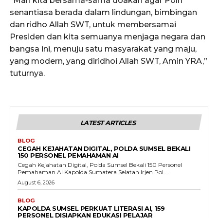
“Mari kita bersama-sama doakan agar Polri
senantiasa berada dalam lindungan, bimbingan
dan ridho Allah SWT, untuk membersamai
Presiden dan kita semuanya menjaga negara dan
bangsa ini, menuju satu masyarakat yang maju,
yang modern, yang diridhoi Allah SWT, Amin YRA,”
tuturnya.
LATEST ARTICLES
BLOG
CEGAH KEJAHATAN DIGITAL, POLDA SUMSEL BEKALI
150 PERSONEL PEMAHAMAN AI
Cegah Kejahatan Digital, Polda Sumsel Bekali 150 Personel
Pemahaman AI Kapolda Sumatera Selatan Irjen Pol....
August 6, 2026
BLOG
KAPOLDA SUMSEL PERKUAT LITERASI AI, 159
PERSONEL DISIAPKAN EDUKASI PELAJAR