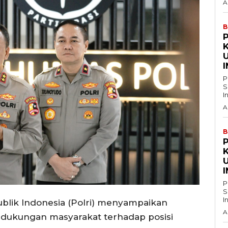
A
B
P
S
A
B
P
S
ublik Indonesia (Polri) menyampaikan
A
 dukungan masyarakat terhadap posisi