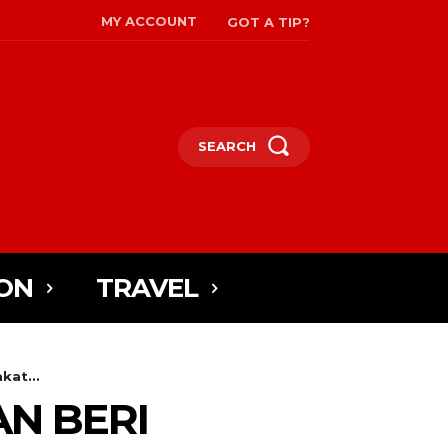
MY ACCOUNT
GOT A TIP?
SEARCH
ON
TRAVEL
kat...
AN BERI