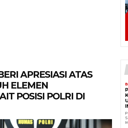
BERI APRESIASI ATAS
UH ELEMEN
B
T POSISI POLRI DI
P
S