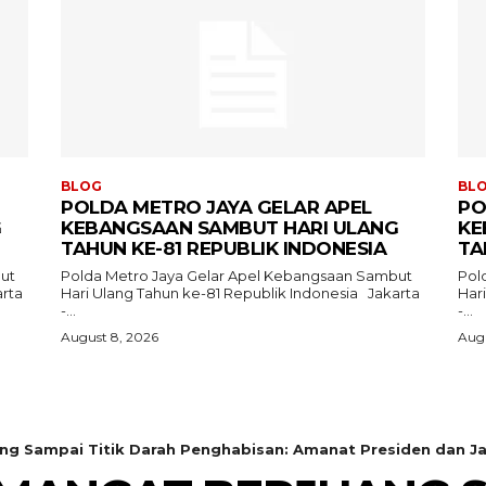
BLOG
BL
POLDA METRO JAYA GELAR APEL
PO
G
KEBANGSAAN SAMBUT HARI ULANG
KE
TAHUN KE-81 REPUBLIK INDONESIA
TA
ut
Polda Metro Jaya Gelar Apel Kebangsaan Sambut
Pol
Hari Ulang Tahun ke-81 Republik Indonesia Jakarta
Hari
-...
-...
August 8, 2026
Augu