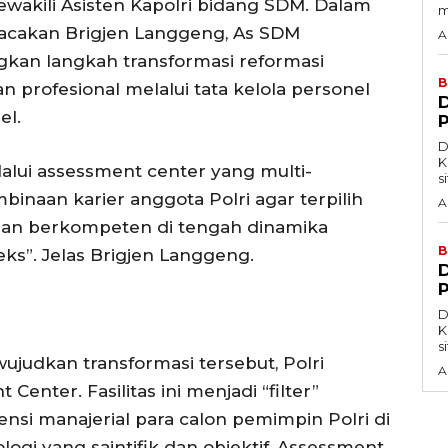
akili Asisten Kapolri bidang SDM. Dalam
m
acakan Brigjen Langgeng, As SDM
A
kan langkah transformasi reformasi
B
 profesional melalui tata kelola personel
el.
D
Kepol
alui assessment center yang multi-
s
binaan karier anggota Polri agar terpilih
A
 dan berkompeten di tengah dinamika
B
ks”. Jelas Brigjen Langgeng.
D
Kepol
s
ujudkan transformasi tersebut, Polri
A
nter. Fasilitas ini menjadi “filter”
si manajerial para calon pemimpin Polri di
logi yang saintifik dan objektif, Assessment