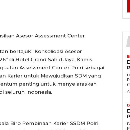
idasikan Asesor Assessment Center
tan bertajuk “Konsolidasi Asesor
B
6” di Hotel Grand Sahid Jaya, Kamis
guatan Assessment Center Polri sebagai
D
n Karier untuk Mewujudkan SDM yang
Po
omentum penting untuk menyelaraskan
m
i seluruh Indonesia.
A
B
pala Biro Pembinaan Karier SSDM Polri,
D
Po