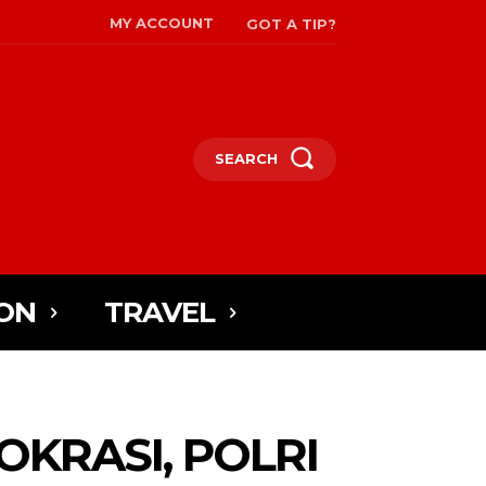
MY ACCOUNT
GOT A TIP?
SEARCH
ON
TRAVEL
OKRASI, POLRI