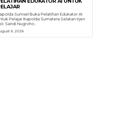
PELATIHAN EDUKATOR AI UNTUK
PELAJAR
apolda Sumsel Buka Pelatihan Edukator AI
 Pelajar Kapolda Sumatera Selatan Irjen
ol. Sandi Nugroho...
ugust 6, 2026