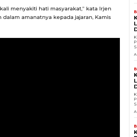
ali menyakiti hati masyarakat,” kata Irjen
B
n dalam amanatnya kepada jajaran, Kamis
L
K
P
S
A
B
L
K
P
S
A
B