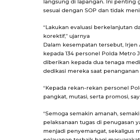
langsung di lapangan. Ini penting
sesuai dengan SOP dan tidak meni
“Lakukan evaluasi berkelanjutan 
korektif,” ujarnya
Dalam kesempatan tersebut, Irje
kepada 134 personel Polda Metro Ja
diberikan kepada dua tenaga medis
dedikasi mereka saat penanganan s
“Kepada rekan-rekan personel Po
pangkat, mutasi, serta promosi, sa
“Semoga semakin amanah, semakin 
pelaksanaan tugas di penugasan ya
menjadi penyemangat, sekaligus m
pelayanan terbaik bagi masyaraka