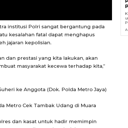
K
untuk
P
ra institusi Polri sangat bergantung pada
A
satu kesalahan fatal dapat menghapus
eh jajaran kepolisian.
n dan prestasi yang kita lakukan, akan
buat masyarakat kecewa terhadap kita,”
Suheri ke Anggota (Dok. Polda Metro Jaya)
da Metro Cek Tambak Udang di Muara
lres dan kasat untuk hadir memimpin