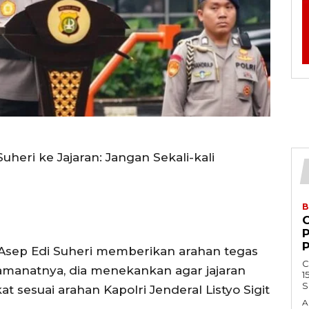
uheri ke Jajaran: Jangan Sekali-kali
B
n Asep Edi Suheri memberikan arahan tegas
C
amanatnya, dia menekankan agar jajaran
1
S
t sesuai arahan Kapolri Jenderal Listyo Sigit
A