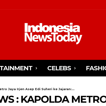
TAINMENT
CELEBS
FASHI
ro Jaya Irjen Asep Edi Suheri ke Jajaran:...
WS : KAPOLDA METRO