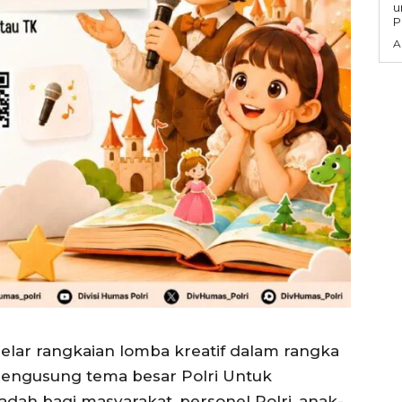
untuk
P
A
gelar rangkaian lomba kreatif dalam rangka
engusung tema besar Polri Untuk
adah bagi masyarakat, personel Polri, anak-