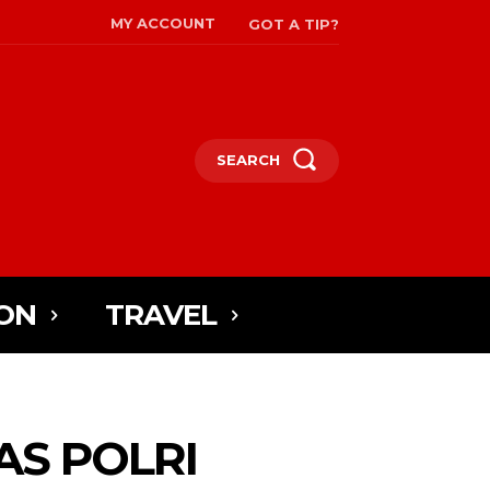
MY ACCOUNT
GOT A TIP?
SEARCH
ON
TRAVEL
AS POLRI