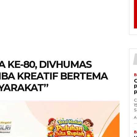
 KE-80, DIVHUMAS
OMBA KREATIF BERTEMA
B
SYARAKAT”
C
1
S
A
B