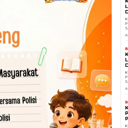
L
K
P
S
A
B
L
K
P
S
A
B
K