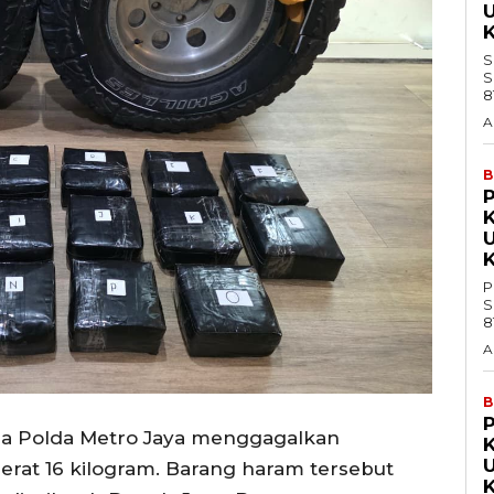
K
S
S
A
B
K
P
S
A
B
oba Polda Metro Jaya menggagalkan
berat 16 kilogram. Barang haram tersebut
K