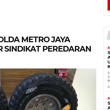
OLDA METRO JAYA
R SINDIKAT PEREDARAN
B
K
S
S
A
B