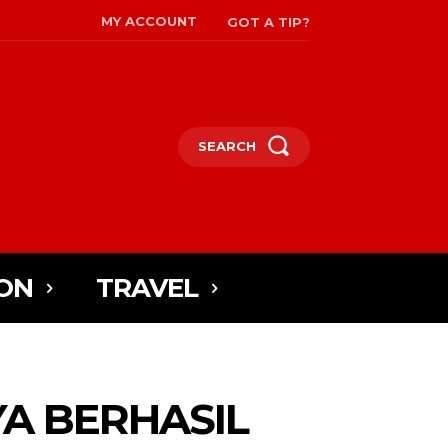
MY ACCOUNT
GOT A TIP?
SEARCH
ON
TRAVEL
A BERHASIL