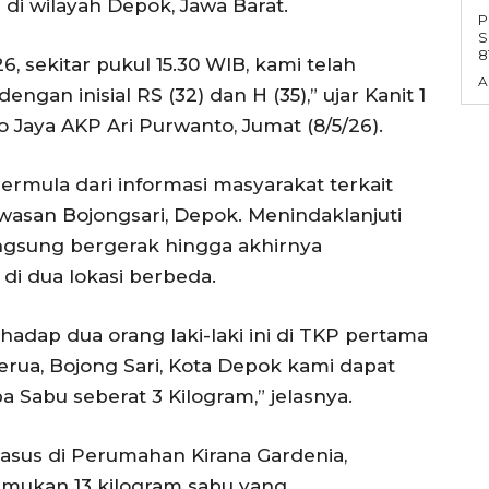
di wilayah Depok, Jawa Barat.
P
S
6, sekitar pukul 15.30 WIB, kami telah
A
gan inisial RS (32) dan H (35),” ujar Kanit 1
 Jaya AKP Ari Purwanto, Jumat (8/5/26).
ermula dari informasi masyarakat terkait
awasan Bojongsari, Depok. Menindaklanjuti
langsung bergerak hingga akhirnya
i dua lokasi berbeda.
dap dua orang laki-laki ini di TKP pertama
erua, Bojong Sari, Kota Depok kami dapat
Sabu seberat 3 Kilogram,” jelasnya.
asus di Perumahan Kirana Gardenia,
emukan 13 kilogram sabu yang