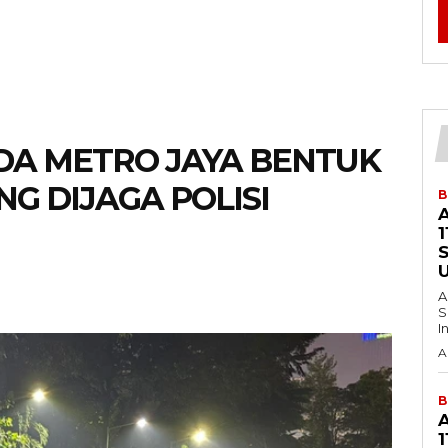
DA METRO JAYA BENTUK
NG DIJAGA POLISI
B
1
A
S
A
B
1