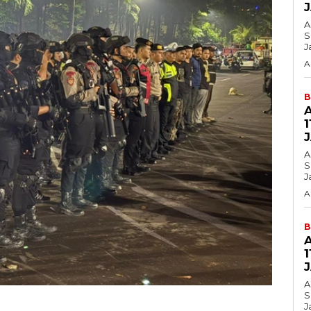
A
S
J
A
B
1
A
S
J
A
B
1
A
S
J