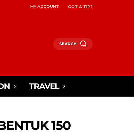
MY ACCOUNT
GOT A TIP?
SEARCH
ON
TRAVEL
BENTUK 150