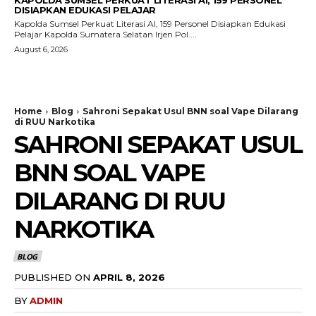
KAPOLDA SUMSEL PERKUAT LITERASI AI, 159 PERSONEL
DISIAPKAN EDUKASI PELAJAR
Kapolda Sumsel Perkuat Literasi AI, 159 Personel Disiapkan Edukasi
Pelajar Kapolda Sumatera Selatan Irjen Pol....
August 6, 2026