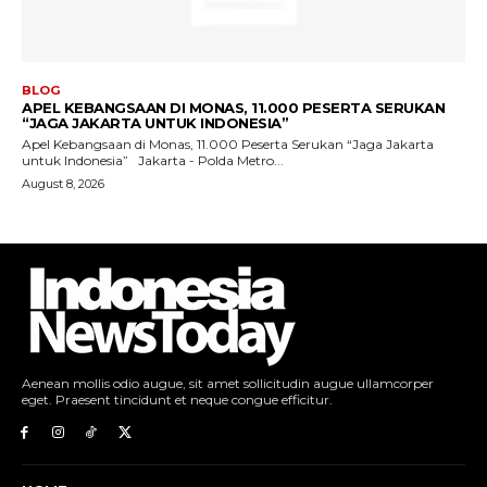
Aenean mollis odio augue, sit amet sollicitudin augue ullamcorper
eget. Praesent tincidunt et neque congue efficitur.